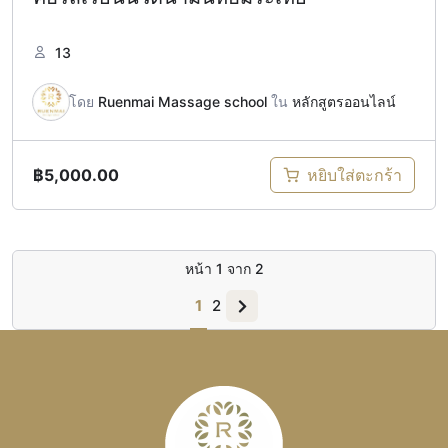
13
โดย
Ruenmai Massage school
ใน
หลักสูตรออนไลน์
฿
5,000.00
หยิบใส่ตะกร้า
หน้า
1
จาก
2
1
2