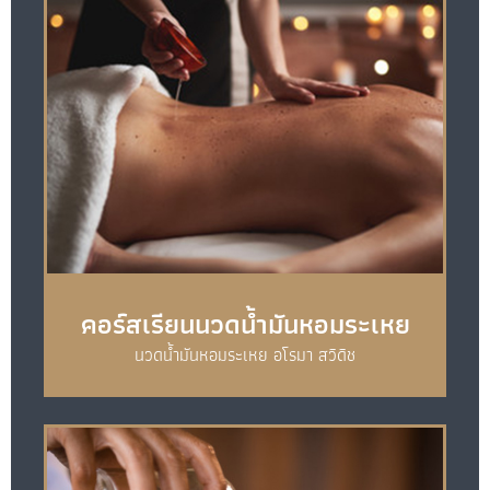
คอร์สเรียนนวดน้ำมันหอมระเหย
นวดน้ำมันหอมระเหย อโรมา สวิดิช