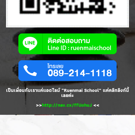
เป็นเพื่อนกับเราแค่แอดไลน์ “Ruenmai School” แค่คลิกลิงก์นี้
เลยค่ะ
>>
http://nav.cx/ffUohuJ
<<