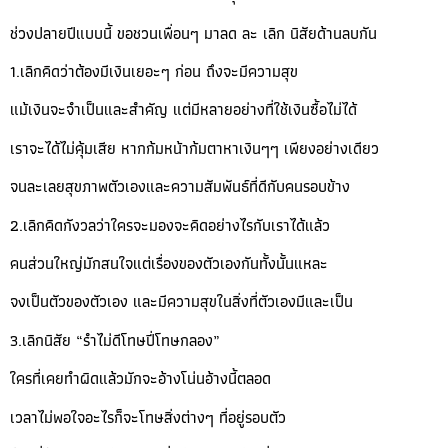
ช่วงปลายปีแบบนี้ ขอชวนเพื่อนๆ มาลด ละ เลิก นิสัยด้านลบกัน
1.เลิกคิดว่าต้องมีเงินเยอะๆ ก่อน ถึงจะมีความสุข
แม้เงินจะจำเป็นและสำคัญ แต่มีหลายอย่างที่ใช้เงินซื้อไม่ได้
เราจะได้ไม่คุ้มเสีย หากก้มหน้าก้มตาหาเงินๆๆ เพียงอย่างเดียว
จนละเลยสุขภาพตัวเองและความสัมพันธ์ที่ดีกับคนรอบข้าง
2.เลิกคิดกังวลว่าใครจะมองจะคิดอย่างไรกับเราได้แล้ว
คนส่วนใหญ่มักสนใจแต่เรื่องของตัวเองกันทั้งนั้นแหละ
จงเป็นตัวของตัวเอง และมีความสุขในสิ่งที่ตัวเองมีและเป็น
3.เลิกนิสัย “รำไม่ดีโทษปี่โทษกลอง”
ใครที่เคยทำผิดแล้วมักจะอ้างโน่นอ้างนี้ตลอด
เวลาไม่พอใจอะไรก็จะโทษสิ่งต่างๆ ที่อยู่รอบตัว