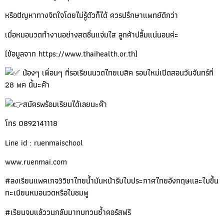
หรือปัญหาทางจิตใจโดยไม่รู้ตัวก็ได้ ควรปรึกษาแพทย์ดีกว่า
เมื่อหมอนวดทำงานอย่างสดชื่นแจ่มใส ลูกค้าปลื้มแน่นอนค่ะ
(ข้อมูลจาก
https://www.thaihealth.or.th
)
น้องๆ เพื่อนๆ ที่รอเรียนนวดไทยเบสิค รอบใหม่เปิดสอนวันจันทร์ที่
28 พค นี้นะค๊า
สมัครพร้อมเรียนได้เลยนะค๊า
โทร 0892141118
Line id : ruenmaischool
www.ruenmai.com
#ลงเรียนแพคเกจ3วิชาไทยน้ำมันหน้ารับใบประกาศไทยอังกฤษและใบขึ้น
ทะเบียนหมอนวดหรือใบชมพู
#เรียนจบแล้ววนกลับมาทบทวนซ้ำคอร์สฟรี