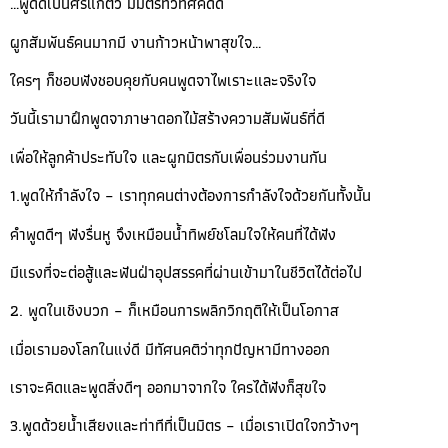
…พูดดีเป็นศรีแก่ตัว มีมิตรทั่วทิศคิดดี
ผูกสัมพันธ์คนมากมี งานก้าวหน้าพาสุขใจ…
ใครๆ
ก็ชอบฟังชอบคุยกับคนพูดจาไพเราะและจริงใจ
วันนี้เรามาฝึกพูดจาภาษาดอกไม้สร้างความสัมพันธ์ที่ดี
เพื่อให้ลูกค้าประทับใจ และผูกมิตรกับเพื่อนร่วมงานกัน
1.พูดให้กำลังใจ – เราทุกคนต่างต้องการกำลังใจด้วยกันทั้งนั้น
คำพูดดีๆ ฟังรื่นหู จึงเหมือนน้ำทิพย์ชโลมใจให้คนที่ได้ฟัง
มีแรงที่จะต่อสู้และฟันฝ่าอุปสรรคที่ผ่านเข้ามาในชีวิตได้ต่อไป
2. พูดในเชิงบวก – ก็เหมือนการพลิกวิกฤติให้เป็นโอกาส
เมื่อเรามองโลกในแง่ดี มีทัศนคติว่าทุกปัญหามีทางออก
เราจะคิดและพูดสิ่งดีๆ ออกมาจากใจ ใครได้ฟังก็สุขใจ
3.พูดด้วยน้ำเสียงและท่าทีที่เป็นมิตร – เมื่อเราเปิดใจกว้างๆ