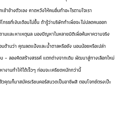
กเข้าข้างตัวเอง คาดหวังให้คนอื่นทำอะไรตามใจเรา
รธที่เงินเดือนไม่ขึ้น ถ้ารู้ว่าบริษัททำเพื่อจะไม่ปลดคนออก
งคำถามและหาเหตุผล มองปัญหาในหลายมิติเพื่อค้นหาความจริง
รอบด้านว่า คุณลดแป้งและน้ำตาลหรือยัง นอนน้อยหรือเปล่า
รอบ – ลองคิดสร้างสรรค์ แตกต่างจากเดิม พัฒนาสู่ทางเลือกใหม่
างานทำให้ได้เร็วๆ ก่อนจะเครียดหนักกว่านี้
แล้วคุณก็มาสมัครเรียนคอร์สนวดเป็นอาชีพสิ ตอบโจทย์ตรงเป๊ะ