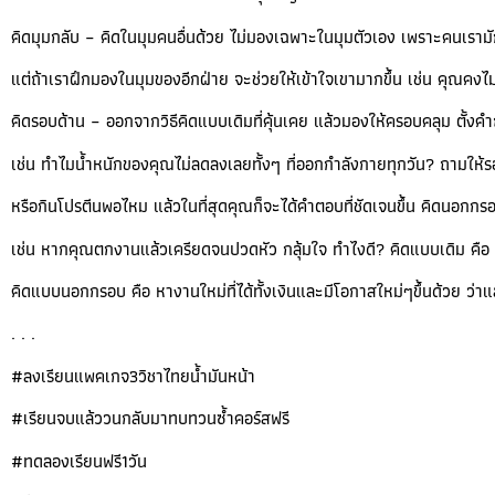
คิดมุมกลับ – คิดในมุมคนอื่นด้วย ไม่มองเฉพาะในมุมตัวเอง เพราะคนเรามั
แต่ถ้าเราฝึกมองในมุมของอีกฝ่าย จะช่วยให้เข้าใจเขามากขึ้น เช่น คุณคงไม่โก
คิดรอบด้าน – ออกจากวิธีคิดแบบเดิมที่คุ้นเคย แล้วมองให้ครอบคลุม ตั้
เช่น ทำไมน้ำหนักของคุณไม่ลดลงเลยทั้งๆ ที่ออกกำลังกายทุกวัน? ถามให้
หรือกินโปรตีนพอไหม แล้วในที่สุดคุณก็จะได้คำตอบที่ชัดเจนขึ้น คิดนอกก
เช่น หากคุณตกงานแล้วเครียดจนปวดหัว กลุ้มใจ ทำไงดี? คิดแบบเดิม คือ ห
คิดแบบนอกกรอบ คือ หางานใหม่ที่ได้ทั้งเงินและมีโอกาสใหม่ๆขึ้นด้วย ว่า
. . .
#ลงเรียนแพคเกจ3วิชาไทยน้ำมันหน้า
#เรียนจบแล้ววนกลับมาทบทวนซ้ำคอร์สฟรี
#ทดลองเรียนฟรี1วัน