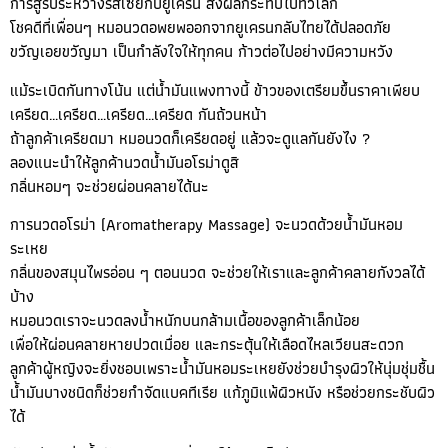
การสู้รบระหว่างรัสเซียกับยูเครน ส่งผลกระทบไปทั่วโลก
โชคดีที่เพื่อนๆ หมอนวดอพยพออกจากยูเครนกลับไทยได้ปลอดภัย
ขวัญเอยขวัญมา เป็นกำลังใจให้ทุกคน ก้าวต่อไปอย่างมีความหวัง
แม้ระเบิดกันทางโน้น แต่น้ำมันแพงทางนี้ ข้าวของเตรียมขึ้นราคาเพียบ
เครียด…เครียด…เครียด…เครียด กันถ้วนหน้า
ถ้าลูกค้าเครียดมา หมอนวดก็เครียดอยู่ แล้วจะดูแลกันยังไง ?
ลองแนะนำให้ลูกค้านวดน้ำมันอโรม่าดูสิ
กลิ่นหอมๆ จะช่วยผ่อนคลายได้นะ
การนวดอโรม่า (Aromatherapy Massage) จะนวดด้วยน้ำมันหอม
ระเหย
กลิ่นของสมุนไพรอ่อน ๆ ตอนนวด จะช่วยให้เราและลูกค้าคลายกังวลได้
บ้าง
หมอนวดเราจะนวดลงน้ำหนักบนกล้ามเนื้อของลูกค้าเล็กน้อย
เพื่อให้ผ่อนคลายหายปวดเมื่อย และกระตุ้นให้เลือดไหลเวียนสะดวก
ลูกค้าผู้หญิงจะยิ่งชอบเพราะน้ำมันหอมระเหยยังช่วยบำรุงผิวให้นุ่มชุ่มชื้น
น้ำมันบางชนิดก็ช่วยกำจัดแบคทีเรีย แก้ภูมิแพ้ผิวหนัง หรือช่วยกระชับผิว
ได้