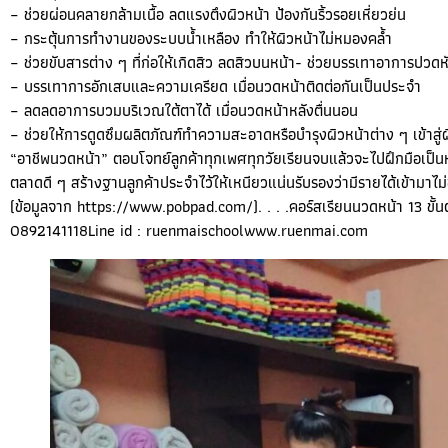
– ช่วยผ่อนคลายกล้ามเนื้อ ลดแรงตึงผิวหน้า ป้องกันริ้วรอยเหี่ยวย่น
– กระตุ้นการทำงานของระบบน้ำเหลือง ทำให้ผิวหน้าไม่หมองคล้ำ
– ช่วยขับสารต่าง ๆ ที่ก่อให้เกิดสิว ลดสิวบนหน้า- ช่วยบรรเทาอาการปวดหัวให
– บรรเทาการอักเสบและความเครียด เมื่อนวดหน้าติดต่อกันเป็นประจำ
– ลดลดอาการบวมบริเวณใต้ตาได้ เมื่อนวดหน้าหลังตื่นนอน
– ช่วยให้การดูดซึมผลิตภัณฑ์ทำความสะอาดหรือบำรุงผิวหน้าต่าง ๆ เข้าสู่ผิว
“อาชีพนวดหน้า” ตอบโจทย์ลูกค้าทุกเพศทุกวัยเรียนจบแล้วจะไปฝึกมือเป็นหม
ตลาดดี ๆ สร้างฐานลูกค้าประจำไว้ให้เหนียวแน่นรับรองว่ามีรายได้เข้ามาไ
(ข้อมูลจาก
https://www.pobpad.com/
). . . .คอร์สเรียนนวดหน้า 13 ข
0892141118Line id : ruenmaischool
www.ruenmai.com