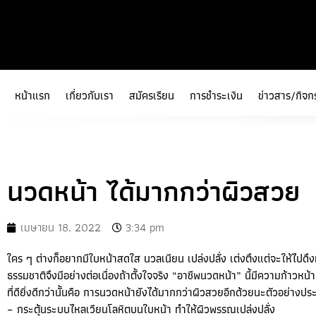
หน้าแรก
เกี่ยวกับเรา
สมัครเรียน
การชำระเงิน
ข่าวสาร/กิจก
นวดหน้า ได้มากกว่าผิวสวย
เมษายน 18, 2022
3:34 pm
ใคร ๆ ต่างก็อยากมีใบหน้าสดใส นวลเนียน เปล่งปลั่ง เต่งตึงแต่จะให้ไปดึงห
ธรรมชาติจึงมีอย่างต่อเนื่องถ้าตั้งใจจริง “อาชีพนวดหน้า” นี้มีความก้าวหน้า
ที่ดียิ่งดีกว่านั้นคือ การนวดหน้ายังได้มากกว่าผิวสวยอีกด้วยนะตัวอย่าง
– กระตุ้นระบบไหลเวียนโลหิตบนใบหน้า ทำให้ผิวพรรณเปล่งปลั่ง