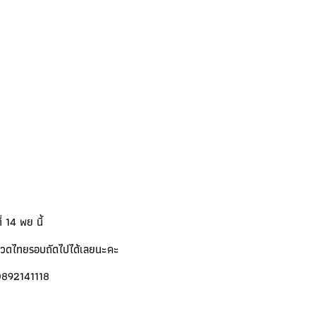
 14 พย นี้
อนวดไทยรอบถัดไปได้เลยนะคะ
0892141118