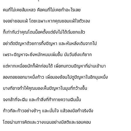
คนที่ไม่เคยล้มเหลว คือคนที่ไม่เคยทำอะไรเลย
จงอย่ายอมแพ้ โดยเฉพาะหากคุณยอมแพ้ใจตัวเอง
ก็เท่ากับว่าคุณโดนน็อคตั้งแต่ยังไม่ได้เริ่มชกแล้ว
อย่าตัดปัญหาด้วยการทิ้งปัญหา และหันหลังเดินจากไป
เพราะปัญหาจะยิ่งหมักหมมเพิ่มขึ้น นับวันยิ่งแก้ยาก
แต่หากเหนื่อยนักก็พักก่อนได้ เพื่อทบทวนปัญหาที่ผ่านเข้ามา
ลองถอยออกมาหนึ่งก้าว เพื่อมองย้อนไปดูปัญหาในอีกมุมหนึ่ง
บางทีอาจทำให้คุณมองเห็นปัญหาในมุมที่กว้างขึ้น
จงกล้าที่จะฝัน และทำสิ่งที่ท้าทายความฝันนั้น
ก้าวทีละก้าวอย่างช้าๆ และมั่นใจ แล้วลงมือทำจริงจัง
โดยผ่านการคิดและวางแผนอย่างมีสติและรอบคอบ