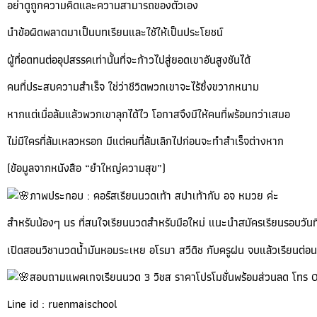
อย่าดูถูกความคิดและความสามารถของตัวเอง
นำข้อผิดพลาดมาเป็นบทเรียนและใช้ให้เป็นประโยชน์
ผู้ที่อดทนต่ออุปสรรคเท่านั้นที่จะก้าวไปสู่ยอดเขาอันสูงชันได้
คนที่ประสบความสำเร็จ ใช่ว่าชีวิตพวกเขาจะไร้ซึ่งขวากหนาม
หากแต่เมื่อล้มแล้วพวกเขาลุกได้ไว โอกาสจึงมีให้คนที่พร้อมกว่าเสมอ
ไม่มีใครที่ล้มเหลวหรอก มีแต่คนที่ล้มเลิกไปก่อนจะทำสำเร็จต่างหาก
(ข้อมูลจากหนังสือ “ยำใหญ่ความสุข”)
ภาพประกอบ : คอร์สเรียนนวดเท้า สปาเท้ากับ อจ หมวย ค่ะ
สำหรับน้องๆ นร ที่สนใจเรียนนวดสำหรับมือใหม่ แนะนำสมัครเรียนรอบวันที่
เปิดสอนวิชานวดน้ำมันหอมระเหย อโรมา สวีดิช กับครูฝน จบแล้วเรียนต่
สอบถามแพคเกจเรียนนวด 3 วิชส ราคาโปรโมชั่นพร้อมส่วนลด โทร 
Line id : ruenmaischool