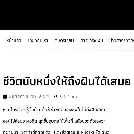
หน้าแรก
เกี่ยวกับเรา
สมัครเรียน
การชำระเงิน
ข่าวสาร/กิจก
ชีวิตนับหนึ่งให้ถึงฝันได้เสมอ
พฤศจิกายน 10, 2022
9:07 am
หากใครกำลังรู้สึกท้อแท้แพ้พ่ายที่ตัวเองยังไปไม่ถึงฝันสักที
ขอให้ปล่อยวางอดีต ลุกขึ้นลุยต่อให้เต็มที่ แล้วบอกตัวเองว่า
ที่ผ่านมา “เราทำดีที่สุดแล้ว” และชีวิตเริ่มนับหนึ่งใหม่ได้เสมอ