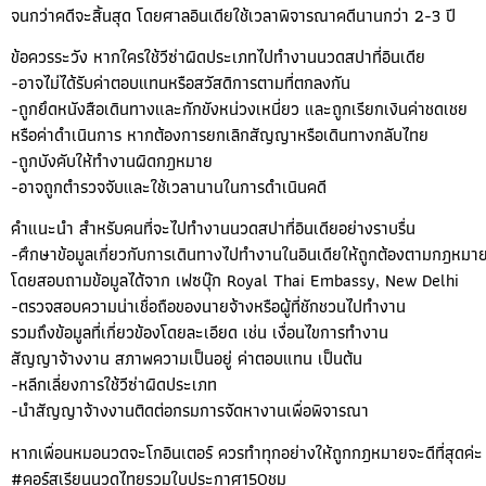
จนกว่าคดีจะสิ้นสุด โดยศาลอินเดียใช้เวลาพิจารณาคดีนานกว่า 2-3 ปี
ข้อควรระวัง หากใครใช้วีซ่าผิดประเภทไปทำงานนวดสปาที่อินเดีย
-อาจไม่ได้รับค่าตอบแทนหรือสวัสดิการตามที่ตกลงกัน
-ถูกยึดหนังสือเดินทางและกักขังหน่วงเหนี่ยว และถูกเรียกเงินค่าชดเชย
หรือค่าดำเนินการ หากต้องการยกเลิกสัญญาหรือเดินทางกลับไทย
-ถูกบังคับให้ทำงานผิดกฎหมาย
-อาจถูกตํารวจจับและใช้เวลานานในการดำเนินคดี
คำแนะนำ สำหรับคนที่จะไปทำงานนวดสปาที่อินเดียอย่างราบรื่น
-ศึกษาข้อมูลเกี่ยวกับการเดินทางไปทำงานในอินเดียให้ถูกต้องตามกฎหมา
โดยสอบถามข้อมูลได้จาก เฟซบุ๊ก Royal Thai Embassy, New Delhi
-ตรวจสอบความน่าเชื่อถือของนายจ้างหรือผู้ที่ชักชวนไปทำงาน
รวมถึงข้อมูลที่เกี่ยวข้องโดยละเอียด เช่น เงื่อนไขการทํางาน
สัญญาจ้างงาน สภาพความเป็นอยู่ ค่าตอบแทน เป็นต้น
-หลีกเลี่ยงการใช้วีซ่าผิดประเภท
-นําสัญญาจ้างงานติดต่อกรมการจัดหางานเพื่อพิจารณา
หากเพื่อนหมอนวดจะโกอินเตอร์ ควรทำทุกอย่างให้ถูกกฎหมายจะดีที่สุดค่ะ
#คอร์สเรียนนวดไทยรวมใบประกาศ150ชม