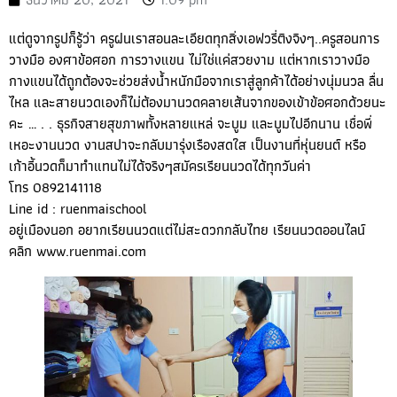
แต่ดูจากรูปก็รู้ว่า ครูฝนเราสอนละเอียดทุกสิ่งเอฟวรี่ติงจิงๆ..ครูสอนการ
วางมือ องศาข้อศอก การวางแขน ไม่ใช่แค่สวยงาม แต่หากเราวางมือ
กางแขนได้ถูกต้องจะช่วยส่งน้ำหนักมือจากเราสู่ลูกค้าได้อย่างนุ่มนวล ลื่น
ไหล และสายนวดเองก็ไม่ต้องมานวดคลายเส้นจากของเข้าข้อศอกด้วยนะ
คะ … . . ธุรกิจสายสุขภาพทั้งหลายแหล่ จะบูม และบูมไปอีกนาน เชื่อพี่
เหอะงานนวด งานสปาจะกลับมารุ่งเรืองสดใส เป็นงานที่หุ่นยนต์ หรือ
เก้าอี้นวดก็มาทำแทนไม่ได้จริงๆสมัครเรียนนวดได้ทุกวันค่า
โทร 0892141118
Line id : ruenmaischool
อยู่เมืองนอก อยากเรียนนวดแต่ไม่สะดวกกลับไทย เรียนนวดออนไลน์
คลิก
www.ruenmai.com