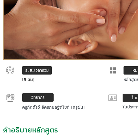
ระยะเวลารวม
หมว
(5 วัน)
หลักสูต
วิทยากร
ใบ
ใบประก
ครูกิตต์รวี อัครกมลฐิติโชติ (ครูฝน)
คำอธิบายหลักสูตร