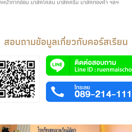
์คหน้ากากอ่อน มาส์คโคลน มาส์คครีม มาส์คทองคำ ฯลฯ
สอบถามข้อมูลเกี่ยวกับคอร์สเรียน