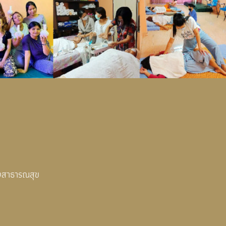
งสาธารณสุข