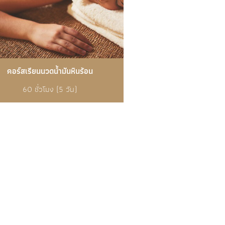
คอร์สเรียนนวดน้ำมันหินร้อน
60 ชั่วโมง (5 วัน)