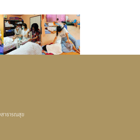
งสาธารณสุข