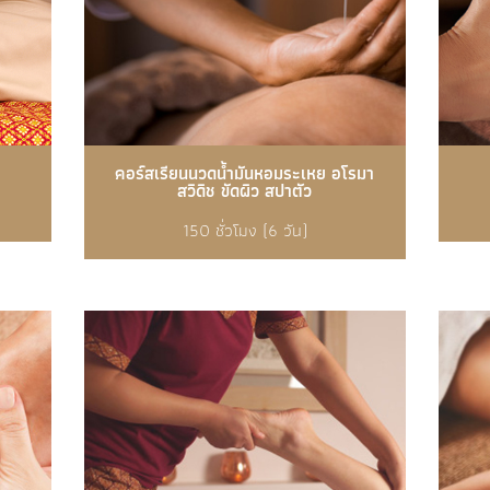
คอร์สเรียนนวดน้ำมันหอมระเหย อโรมา
สวิดิช ขัดผิว สปาตัว
150 ชั่วโมง (6 วัน)
รายละเอียดเพิ่มเติม