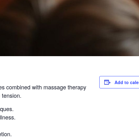
Add to cal
es combined with massage therapy
 tension.
iques.
llness.
tion.