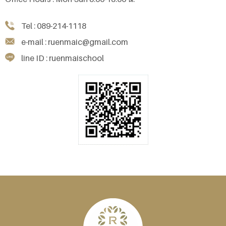
Tel : 089-214-1118
e-mail : ruenmaic@gmail.com
line ID : ruenmaischool