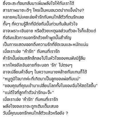
ซึ่งจะสะท้อนกลับมาเพิ่มพลังใจให้กับเราได้
สารภาพมาซะดีๆ ใครเป็นหมอนวดปากแข็งบ้าง?
หลายคนไม่เคยเอ่ยคำรักกับคนใกล้ตัวที่ตนรักเลย
ทั้งๆ ที่ความรู้สึกที่มีต่อกันนั้นท่วมท้นล้นหัวใจ
อาจเพราะเขินอาย หรือด้วยเหตุผลส่วนตัวอะไรก็แล้วแต่
ที่จริงแล้วการบอกรักด้วยคำพูดนั้นสำคัญ
เป็นการแสดงออกถึงความรักที่ชัดเจนและหนักแน่น
เมื่อเราเอ่ย “คำรัก” กับคนที่เรารัก
คำรักนั้นย่อมสลักลึกลงไปในหัวใจของคนฟังมิรู้ลืม
หากใครยังเขินอายที่จะบอก ‘รัก’ ไปตรงๆ
อาจเปลี่ยนคำอื่นๆ ในความหมายคล้ายกันแทนก็ได้
“หนูภูมิใจมากค่ะที่เกิดมาเป็นลูกของพ่อกับแม่”
“ขอบคุณที่คุณเข้ามาเปลี่ยนโลกทั้งใบของฉันให้สดใสขึ้น”
“แม่ดีใจที่ลูกทำตัวน่ารักนะจ๊ะ”
เมื่อเราเอ่ย ‘คำรัก’ กับคนที่เรารัก
พลังใจของเราจะถูกเติมเต็มเสมอ
วันนี้คุณบอกรักคนใกล้ตัวแล้วหรือยัง ?