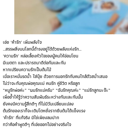
เอ่ย ‘คำรัก’ เพิ่มพลังใจ
…สรรพสิ่งบนโลกนี้ดำรงอยู่ได้ด้วยพลังแห่งรัก…
‘ความรัก’ หล่อเลี้ยงหัวใจของผู้คนให้อ่อนโยน
มีเมตตา และปรารถนาดีต่อกันและกัน
หากเปรียบความรักเป็นต้นไม้
เมื่อเราหมั่นรดน้ำ ใส่ปุ๋ย ด้วยการบอกรักกับคนใกล้ตัวสม่ำเสมอ
ไม่ว่าจะกับคุณพ่อคุณแม่ คนรัก คู่ชีวิต หรือลูก
“หนูรักพ่อค่ะ” “ผมรักแม่ครับ” “ฉันรักคุณค่ะ” “แม่รักลูกนะจ๊ะ”
เพื่อย้ำให้รู้ว่าความสัมพันธ์ระหว่างกันและกันนั้น
ยังคงมีความรู้สึกดีๆ ที่ไม่มีวันเปลี่ยนแปลง
ต้นรักของเราก็จะเติบโตหยั่งรากยืนต้นได้แข็งแรง
‘คำรัก’ ที่แท้จริง มิใช่เพียงลมปาก
ทว่าคือคำพูดดีๆ ที่เอ่ยออกไปอย่างจริงใจ