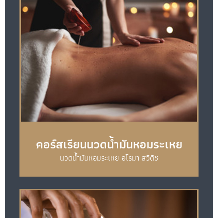
คอร์สเรียนนวดน้ำมันหอมระเหย
นวดน้ำมันหอมระเหย อโรมา สวิดิช