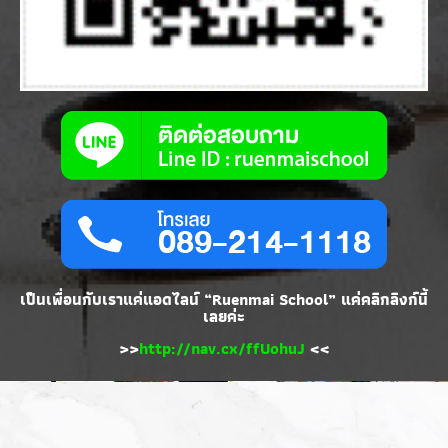
เป็นเพื่อนกับเราแค่แอดไลน์ “Ruenmai School” แค่คลิกลิงก์นี้
เลยค่ะ
>>
http://nav.cx/ffUohuJ
<<