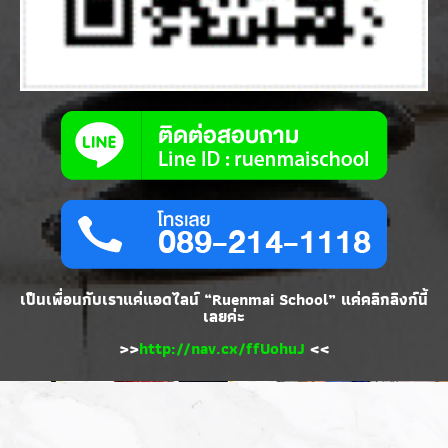
เป็นเพื่อนกับเราแค่แอดไลน์ “Ruenmai School” แค่คลิกลิงก์นี้
เลยค่ะ
>>
http://nav.cx/ffUohuJ
<<