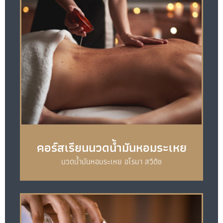
คอร์สเรียนนวดน้ำมันหอมระเหย
นวดน้ำมันหอมระเหย อโรมา สวิดิช