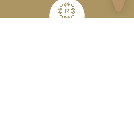
โรงเรียนสอนนวดเรือนไม้สปา ภายใต้การรับรองจากกระทรวงศึกษาธิการและกระทรวง
สาธารณสุข
ติดตามเรา
FOLLOW US
GET THE LATEST UPDATES
ติดตามการอัปเดตล่าสุด
COPYRIGHT 2021. BY PHRANAKORNSOF T,RUENMAISPAALL RIGHTS
RESERVED