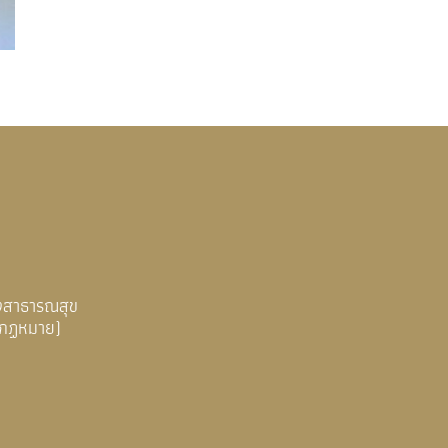
งสาธารณสุข
มกฏหมาย)