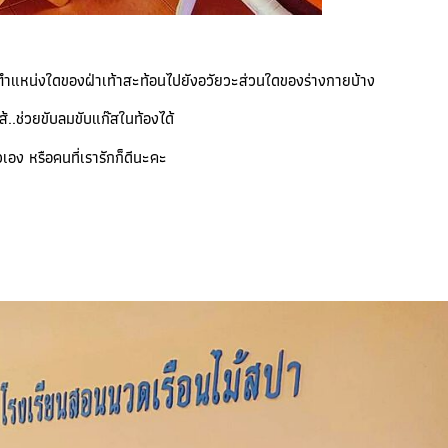
่าตำแหน่งใดของฝ่าเท้าสะท้อนไปยังอวัยวะส่วนใดของร่างกายบ้าง
้..ช่วยขับลมขับแก๊สในท้องได้
เอง หรือคนที่เรารักก็ดีนะคะ